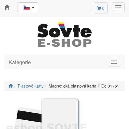
Toggl
0
navig
Kategorie
Toggle
navigati
Plastové karty
Magnetická plastová karta HiCo 81751