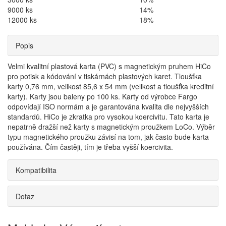
9000 ks
14%
12000 ks
18%
Popis
Velmi kvalitní plastová karta (PVC) s magnetickým pruhem HiCo
pro potisk a kódování v tiskárnách plastových karet. Tloušťka
karty 0,76 mm, velikost 85,6 x 54 mm (velikost a tloušťka kreditní
karty). Karty jsou baleny po 100 ks. Karty od výrobce Fargo
odpovídají ISO normám a je garantována kvalita dle nejvyšších
standardů. HiCo je zkratka pro vysokou koercivitu. Tato karta je
nepatrně dražší než karty s magnetickým proužkem LoCo. Výběr
typu magnetického proužku závisí na tom, jak často bude karta
používána. Čím častěji, tím je třeba vyšší koercivita.
Kompatibilita
Dotaz