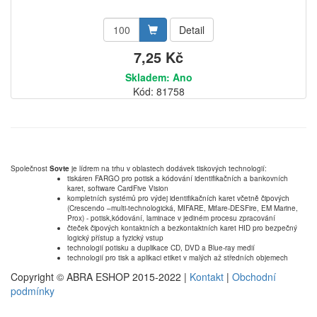
Detail
7,25 Kč
Skladem: Ano
Kód: 81758
Společnost
Sovte
je lídrem na trhu v oblastech dodávek tiskových technologií:
tiskáren FARGO pro potisk a kódování identifikačních a bankovních
karet, software CardFive Vision
kompletních systémů pro výdej identifikačních karet včetně čipových
(Crescendo –multi-technologická, MIFARE, Mifare-DESFire, EM Marine,
Prox) - potisk,kódování, laminace v jediném procesu zpracování
čteček čipových kontaktních a bezkontaktních karet HID pro bezpečný
logický přístup a fyzický vstup
technologií potisku a duplikace CD, DVD a Blue-ray medií
technologií pro tisk a aplikaci etiket v malých až středních objemech
Copyright © ABRA ESHOP 2015-2022 |
Kontakt
|
Obchodní
podmínky