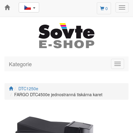
Toggl
0
navig
Kategorie
Toggle
navigati
DTC1250e
FARGO DTC4500e jednostranná tiskárna karet