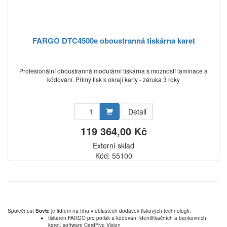
FARGO DTC4500e oboustranná tiskárna karet
Profesionální oboustranná modulární tiskárna s možností laminace a
kódování. Přímý tisk k okraji karty - záruka 3 roky
Detail
119 364,00 Kč
Externí sklad
Kód: 55100
Společnost
Sovte
je lídrem na trhu v oblastech dodávek tiskových technologií:
tiskáren FARGO pro potisk a kódování identifikačních a bankovních
karet, software CardFive Vision