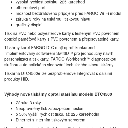
vysoká rychlost potisku: 225 karet/hod
ethernetový port
možnost bezdrátového připojení přes FARGO Wi-Fi modul
záruka 3 roky na tiskárnu i tiskovou hlavu
grafický displej
Tisk na PVC nebo polyesterové karty s leštěným PVC povrchem,
optické paměťové karty s PVC povrchem a přepisovatelné karty.
Tiskárny karet FARGO DTC mají oproti konkurenci
implementovaný softwarem SwiftID™ pro jednoduchý návrh,
personalizaci a tisk karty, FARGO Workbench™ diagnostickou
službou automatického sledování technického stavu tiskárny.
Tiskárna DTC4500e lze bezproblémově integrovat s dalšími
produkty HID.
Výhody nové tiskárny oproti staršímu modelu DTC4500
Záruka 3 roky
Neoprávněný tisk zabezpečen heslem
o 50% vyšší rychlost tisku, až 225 karet/hodin
Ethernet s interním tiskovým serverem