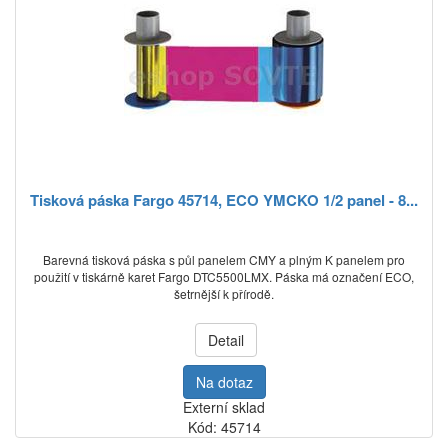
Tisková páska Fargo 45714, ECO YMCKO 1/2 panel - 8...
Barevná tisková páska s půl panelem CMY a plným K panelem pro
použití v tiskárně karet Fargo DTC5500LMX. Páska má označení ECO,
šetrnější k přírodě.
Detail
Na dotaz
Externí sklad
Kód: 45714