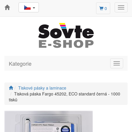
Toggl
0
navig
Kategorie
Toggle
navigati
Tiskové pásky a laminace
Tisková páska Fargo 45202, ECO standard černá - 1000
tisků