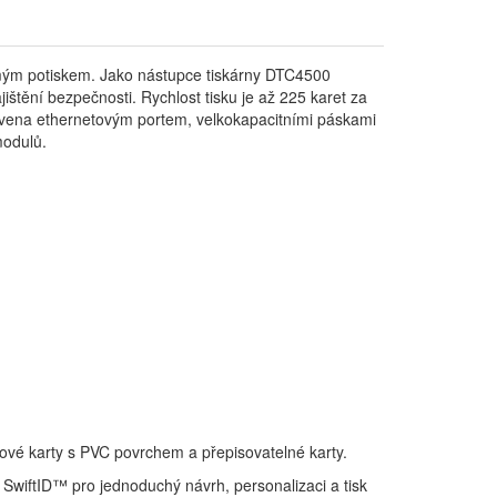
mým potiskem. Jako nástupce tiskárny DTC4500
ištění bezpečnosti. Rychlost tisku je až 225 karet za
bavena ethernetovým portem, velkokapacitními páskami
modulů.
vé karty s PVC povrchem a přepisovatelné karty.
wiftID™ pro jednoduchý návrh, personalizaci a tisk