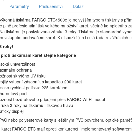
Parametry
Příslušenství
Dotaz
výkonná tiskárna FARGO DTC4500e je nejvyšším typem tiskárny s pří
e plně profesionální tisk velkého množství karet, včetně kompletního zaj
Na tiskárnu je poskytována záruka 3 roky. Tiskárna je standardně vy
ým vstupním podavačem karet. K dispozici jen i celá řada rozšiřujících 
3 roky!
proti tiskárnám karet stejné kategorie
soká univerzálnost
aximální ochrana
žnost skrytého UV tisku
ojitý vstupní zásobník s kapacitou 200 karet
soká rychlost potisku: 225 karet/hod
hernetový port
ožnost bezdrátového připojení přes FARGO Wi-Fi modul
ruka 3 roky na tiskárnu i tiskovou hlavu
afický displej
PVC nebo polyesterové karty s leštěným PVC povrchem, optické paměťo
y karet FARGO DTC mají oproti konkurenci implementovaný softwarem S