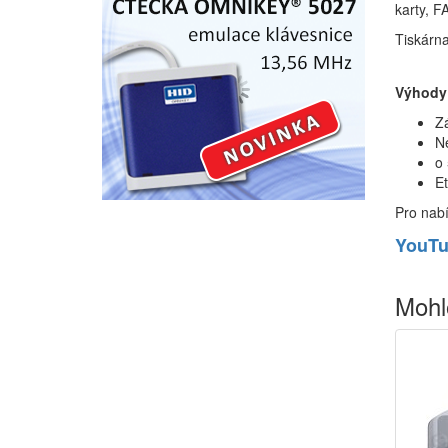
karty, 
Tiskárna
Výhody 
Z
N
o 
Et
Pro nabí
YouTu
Mohl