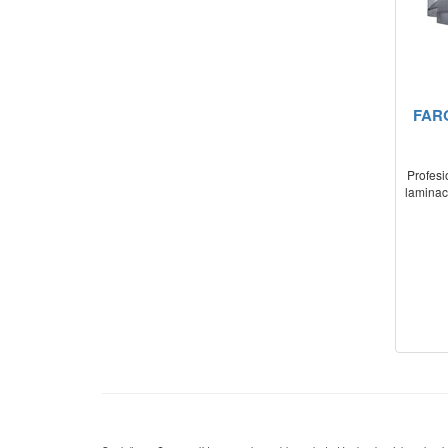
FARG
Profesi
laminace