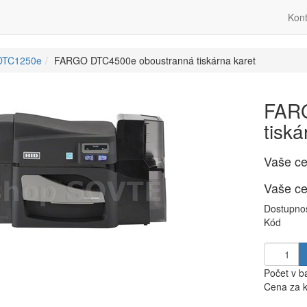
Kont
DTC1250e
FARGO DTC4500e oboustranná tiskárna karet
FAR
tiská
Vaše c
Vaše c
Dostupno
Kód
Počet v b
Cena za k