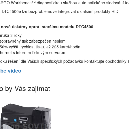
FARGO Workbench™ diagnostickou službou automatického sledování tech
 DTC4500e lze bezproblémově integrovat s dalšími produkty HID.
nové tiskárny oproti staršímu modelu DTC4500
áruka 3 roky
eoprávněný tisk zabezpečen heslem
50% vyšší rychlost tisku, až 225 karet/hodin
hernet s interním tiskovým serverem
dku řešení dle Vašich specifických požadavků kontaktujte obchodníky
be video
o by Vás zajímat