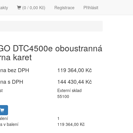
akty
(0 / 0,00 Kč)
Registrace
Přihlásit
GO DTC4500e oboustranná
rna karet
ena bez DPH
119 364,00 Kč
ena s DPH
144 430,44 Kč
st
Externí sklad
55100
alení
1
s v balení
119 364,00 Kč