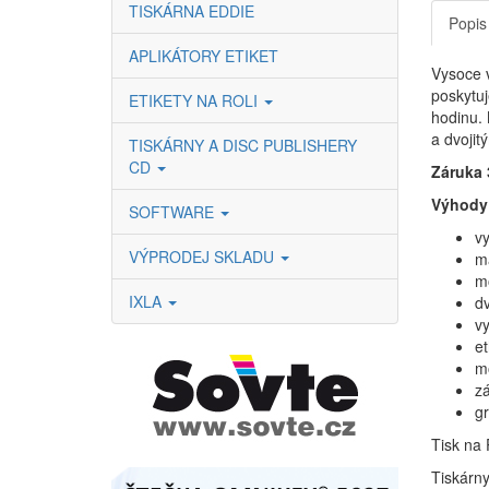
TISKÁRNA EDDIE
Popis
APLIKÁTORY ETIKET
Vysoce 
poskytuj
ETIKETY NA ROLI
hodinu. 
a dvojit
TISKÁRNY A DISC PUBLISHERY
CD
Záruka 
Výhody 
SOFTWARE
vy
VÝPRODEJ SKLADU
m
mo
IXLA
dv
vy
et
m
zá
gr
Tisk na 
Tiskárn