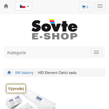
Toggl
0
navig
Kategorie
Toggle
navigati
INK tiskárny
HID Element Čistící sada
Výprodej