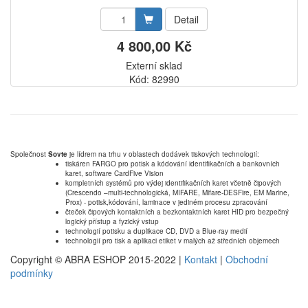
Detail
4 800,00 Kč
Externí sklad
Kód: 82990
Společnost
Sovte
je lídrem na trhu v oblastech dodávek tiskových technologií:
tiskáren FARGO pro potisk a kódování identifikačních a bankovních
karet, software CardFive Vision
kompletních systémů pro výdej identifikačních karet včetně čipových
(Crescendo –multi-technologická, MIFARE, Mifare-DESFire, EM Marine,
Prox) - potisk,kódování, laminace v jediném procesu zpracování
čteček čipových kontaktních a bezkontaktních karet HID pro bezpečný
logický přístup a fyzický vstup
technologií potisku a duplikace CD, DVD a Blue-ray medií
technologií pro tisk a aplikaci etiket v malých až středních objemech
Copyright © ABRA ESHOP 2015-2022 |
Kontakt
|
Obchodní
podmínky