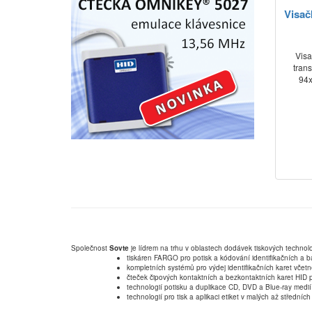
Visač
Visa
trans
94x
Společnost
Sovte
je lídrem na trhu v oblastech dodávek tiskových technolo
tiskáren FARGO pro potisk a kódování identifikačních a b
kompletních systémů pro výdej identifikačních karet včet
čteček čipových kontaktních a bezkontaktních karet HID p
technologií potisku a duplikace CD, DVD a Blue-ray medií
technologií pro tisk a aplikaci etiket v malých až střední