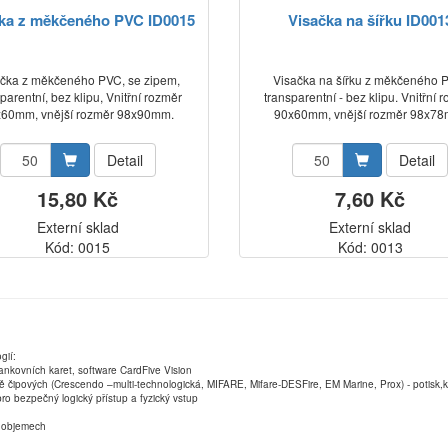
ka z měkčeného PVC ID0015
Visačka na šířku ID001
čka z měkčeného PVC, se zipem,
Visačka na šířku z měkčeného 
parentní, bez klipu, Vnitřní rozměr
transparentní - bez klipu. Vnitřní 
60mm, vnější rozměr 98x90mm.
90x60mm, vnější rozměr 98x7
Detail
Detail
15,80 Kč
7,60 Kč
Externí sklad
Externí sklad
Kód: 0015
Kód: 0013
gií:
ankovních karet, software CardFive Vision
ně čipových (Crescendo –multi-technologická, MIFARE, Mifare-DESFire, EM Marine, Prox) - potisk
ro bezpečný logický přístup a fyzický vstup
ch objemech