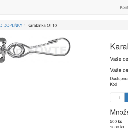
Kont
ID DOPLŇKY
Karabinka OT10
Kara
Vaše c
Vaše c
Dostupno
Kód
Množs
500 ks
1000 ks