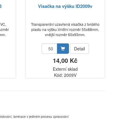
3
Visačka na výšku ID2009v
PVC,
Transparentní uzavřená visačka z tvrdého
rozměr
plastu na výšku.Vnitřní rozměr 55x88mm,
8mm.
vnější rozměr 60x93mm.
Detail
14,00 Kč
Externí sklad
Kód: 2009V
,kódování, laminace v jediném procesu zpracování