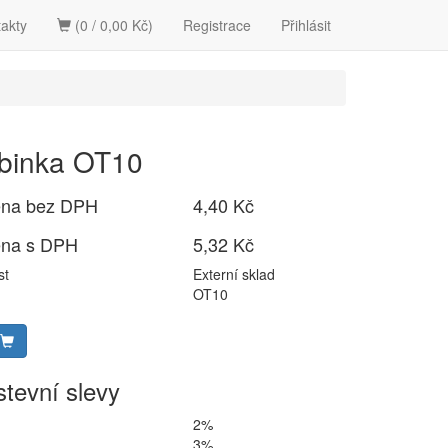
akty
(0 / 0,00 Kč)
Registrace
Přihlásit
binka OT10
ena bez DPH
4,40 Kč
ena s DPH
5,32 Kč
st
Externí sklad
OT10
tevní slevy
2%
3%