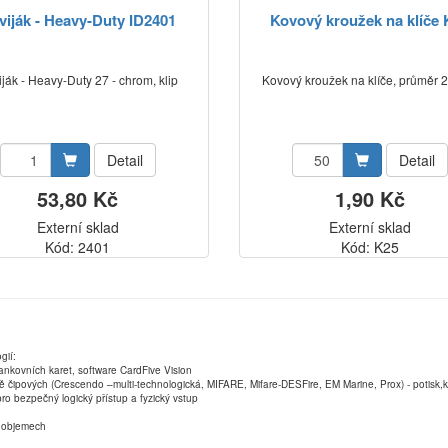
viják - Heavy-Duty ID2401
Kovový kroužek na klíče 
ják - Heavy-Duty 27 - chrom, klip
Kovový kroužek na klíče, průměr
Detail
Detail
53,80 Kč
1,90 Kč
Externí sklad
Externí sklad
Kód: 2401
Kód: K25
gií:
ankovních karet, software CardFive Vision
ně čipových (Crescendo –multi-technologická, MIFARE, Mifare-DESFire, EM Marine, Prox) - potisk
ro bezpečný logický přístup a fyzický vstup
ch objemech