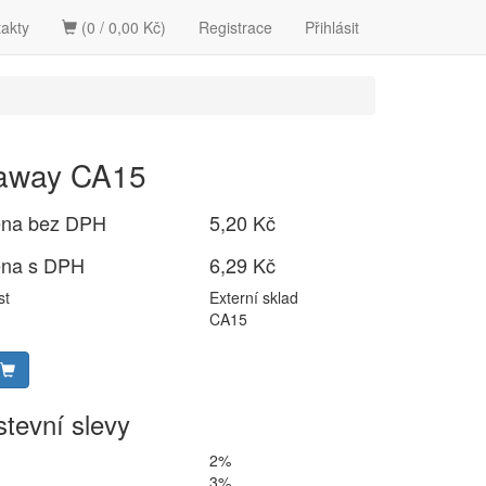
akty
(0 / 0,00 Kč)
Registrace
Přihlásit
 away CA15
ena bez DPH
5,20 Kč
ena s DPH
6,29 Kč
st
Externí sklad
CA15
tevní slevy
2%
3%