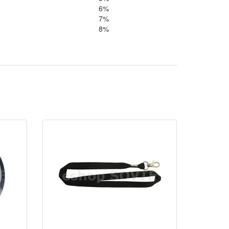
6%
7%
8%