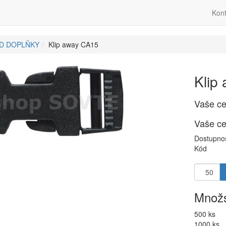
Kont
ID DOPLŇKY
Klip away CA15
Klip
Vaše c
Vaše c
Dostupno
Kód
Množs
500 ks
1000 ks