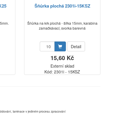
K25
Šňůrka plochá 2301i-15KSZ
 25mm.
Šňůrka na krk plochá - šířka 15mm, karabina
zamačkávací, svorka barevná
Detail
15,60 Kč
Externí sklad
Kód: 2301i - 15KSZ
,kódování, laminace v jediném procesu zpracování