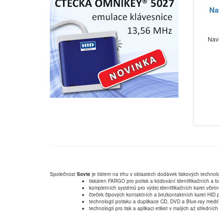
Na
Navi
Společnost
Sovte
je lídrem na trhu v oblastech dodávek tiskových technolo
tiskáren FARGO pro potisk a kódování identifikačních a b
kompletních systémů pro výdej identifikačních karet včet
čteček čipových kontaktních a bezkontaktních karet HID p
technologií potisku a duplikace CD, DVD a Blue-ray medií
technologií pro tisk a aplikaci etiket v malých až střední