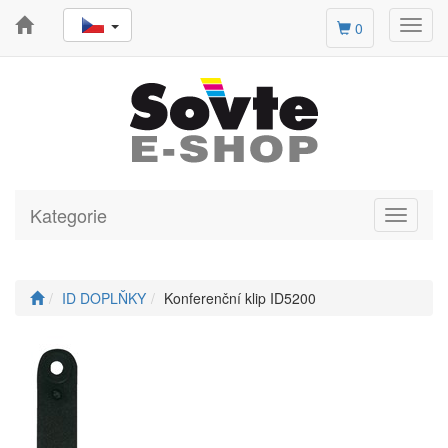
Toggl
0
navig
Kategorie
Toggle
navigati
ID DOPLŇKY
Konferenční klip ID5200