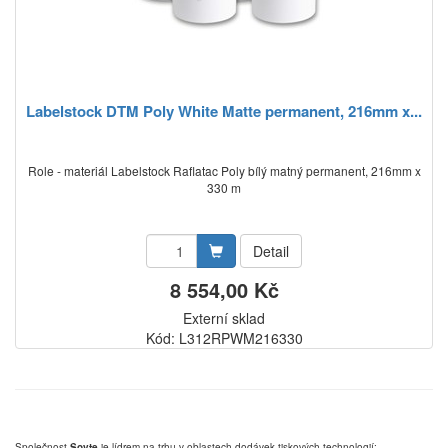
Labelstock DTM Poly White Matte permanent, 216mm x...
Role - materiál Labelstock Raflatac Poly bílý matný permanent, 216mm x
330 m
Detail
8 554,00 Kč
Externí sklad
Kód: L312RPWM216330
Společnost
Sovte
je lídrem na trhu v oblastech dodávek tiskových technologií: