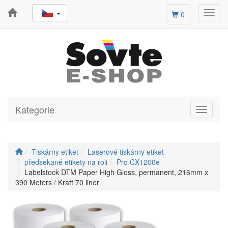
Toggl
0
navig
Kategorie
Toggle
navigati
Tiskárny etiket
Laserové tiskárny etiket
předsekané etikety na roli
Pro CX1200e
Labelstock DTM Paper High Gloss, permanent, 216mm x
390 Meters / Kraft 70 liner