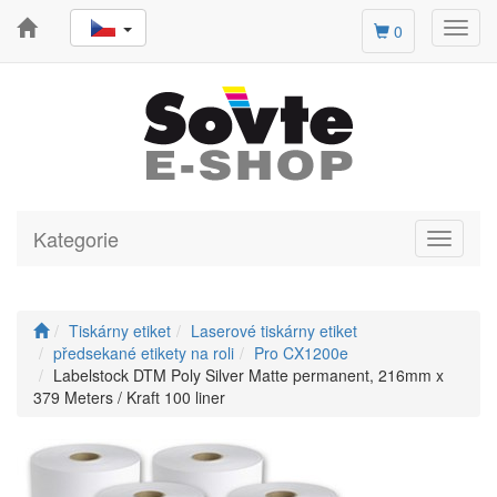
Toggl
0
navig
Kategorie
Toggle
navigati
Tiskárny etiket
Laserové tiskárny etiket
předsekané etikety na roli
Pro CX1200e
Labelstock DTM Poly Silver Matte permanent, 216mm x
379 Meters / Kraft 100 liner