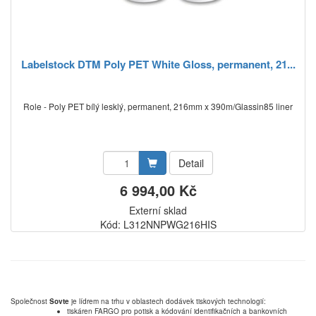
Labelstock DTM Poly PET White Gloss, permanent, 21...
Role - Poly PET bílý lesklý, permanent, 216mm x 390m/Glassin85 liner
Detail
6 994,00 Kč
Externí sklad
Kód: L312NNPWG216HIS
Společnost
Sovte
je lídrem na trhu v oblastech dodávek tiskových technologií:
tiskáren FARGO pro potisk a kódování identifikačních a bankovních