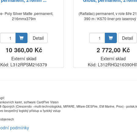
permanent, 216mm ...
Gloss, permanent, 216mm 
e- Poly Silver Matte ,permanent,
(Raflatac) permanent, v role šíře 
216mmx379m
390 m / KS70 liner pro laserový 
Detail
Detail
10 360,00 Kč
2 772,00 Kč
Externí sklad
Externí sklad
Kód: L312RPSM216379
Kód: L312RHG216390HI
gií:
ankovních karet, software CardFive Vision
ně čipových (Crescendo –multi-technologická, MIFARE, Mifare-DESFire, EM Marine, Prox) - potisk
ro bezpečný logický přístup a fyzický vstup
ch objemech
odní podmínky