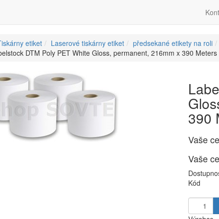
Kont
iskárny etiket
Laserové tiskárny etiket
předsekané etikety na roli
elstock DTM Poly PET White Gloss, permanent, 216mm x 390 Meters / 
Labe
Glos
390 M
Vaše c
Vaše c
Dostupno
Kód