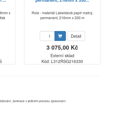
...
permanent, 216mm x 330...
216mm x
Role - materiál Labelstock papír matný,
tisk
permanent, 216mm x 330 m
Detail
3 075,00 Kč
Externí sklad
S
Kód: L312RSG216330
,kódování, laminace v jediném procesu zpracování