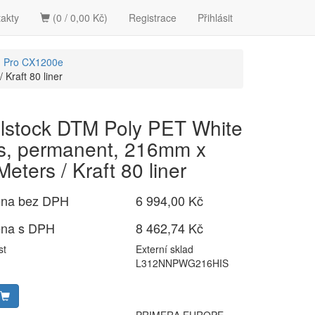
akty
(0 / 0,00 Kč)
Registrace
Přihlásit
Pro CX1200e
Kraft 80 liner
lstock DTM Poly PET White
s, permanent, 216mm x
eters / Kraft 80 liner
ena bez DPH
6 994,00 Kč
ena s DPH
8 462,74 Kč
st
Externí sklad
L312NNPWG216HIS