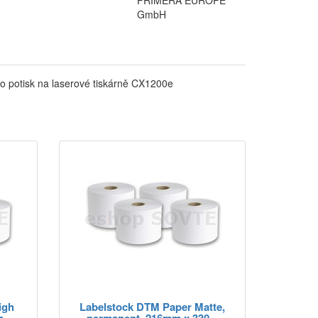
PRIMERA EUROPE
GmbH
ro potisk na laserové tiskárně CX1200e
igh
Labelstock DTM Paper Matte,