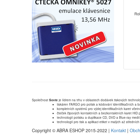
Rol
Společnost
Sovte
je lídrem na trhu v oblastech dodávek tiskových technolo
tiskáren FARGO pro potisk a kódování identifikačních a b
kompletních systémů pro výdej identifikačních karet včet
čteček čipových kontaktních a bezkontaktních karet HID p
technologií potisku a duplikace CD, DVD a Blue-ray medií
technologií pro tisk a aplikaci etiket v malých až střední
Copyright © ABRA ESHOP 2015-2022 |
Kontakt
|
Obch