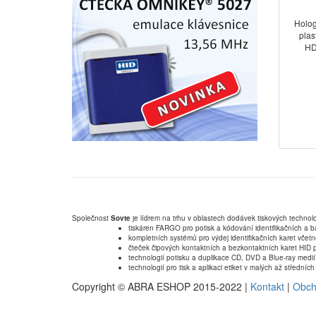
Holog
plas
HD
Společnost
Sovte
je lídrem na trhu v oblastech dodávek tiskových technolo
tiskáren FARGO pro potisk a kódování identifikačních a b
kompletních systémů pro výdej identifikačních karet včet
čteček čipových kontaktních a bezkontaktních karet HID p
technologií potisku a duplikace CD, DVD a Blue-ray medií
technologií pro tisk a aplikaci etiket v malých až střední
Copyright © ABRA ESHOP 2015-2022 |
Kontakt
|
Obch