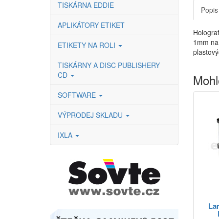
TISKÁRNA EDDIE
Popis
APLIKÁTORY ETIKET
Holograf
1mm na k
ETIKETY NA ROLI
plastov
TISKÁRNY A DISC PUBLISHERY
CD
Mohl
SOFTWARE
VÝPRODEJ SKLADU
IXLA
Lam