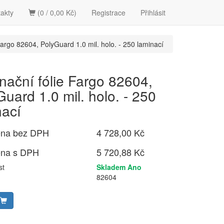
akty
(0 / 0,00 Kč)
Registrace
Přihlásit
argo 82604, PolyGuard 1.0 mil. holo. - 250 laminací
nační fólie Fargo 82604,
uard 1.0 mil. holo. - 250
nací
ena bez DPH
4 728,00 Kč
ena s DPH
5 720,88 Kč
st
Skladem Ano
82604