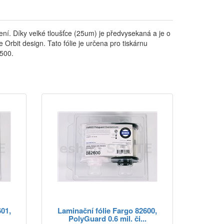
ní. Díky velké tloušťce (25um) je předvysekaná a je o
bit design. Tato fólie je určena pro tiskárnu
500.
601,
Laminační fólie Fargo 82600,
.
PolyGuard 0.6 mil. či...