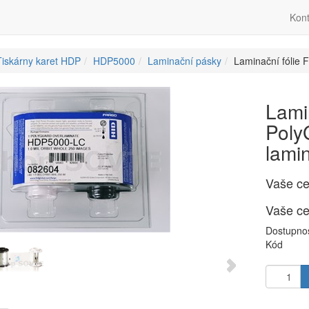
Kont
Tiskárny karet HDP
HDP5000
Laminační pásky
Laminační fólie F
Lami
PolyG
lami
Vaše c
Vaše c
Dostupno
Kód