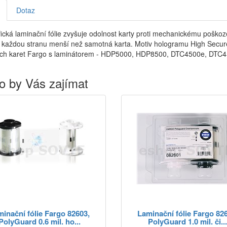
Dotaz
ická laminační fólie zvyšuje odolnost karty proti mechanickému poškoze
aždou stranu menší než samotná karta. Motiv hologramu High Secure Or
ých karet Fargo s laminátorem - HDP5000, HDP8500, DTC4500e, DTC4
o by Vás zajímat
inační fólie Fargo 82603,
Laminační fólie Fargo 82
PolyGuard 0.6 mil. ho...
PolyGuard 1.0 mil. či..