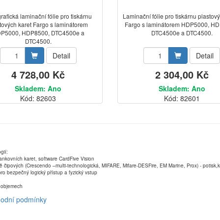
rafická laminační fólie pro tiskárnu
Laminační fólie pro tiskárnu plastový
tových karet Fargo s laminátorem
Fargo s laminátorem HDP5000, H
P5000, HDP8500, DTC4500e a
DTC4500e a DTC4500.
DTC4500.
Detail
Detail
4 728,00 Kč
2 304,00 Kč
Skladem: Ano
Skladem: Ano
Kód: 82603
Kód: 82601
gií:
ankovních karet, software CardFive Vision
ně čipových (Crescendo –multi-technologická, MIFARE, Mifare-DESFire, EM Marine, Prox) - potisk
ro bezpečný logický přístup a fyzický vstup
ch objemech
odní podmínky