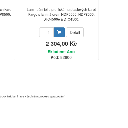
ch karet
Laminační fólie pro tiskárnu plastových karet
DP8500,
Fargo s laminátorem HDP5000, HDP8500,
DTC4500e a DTC4500.
Detail
2 304,00 Kč
Skladem: Ano
Kód: 82600
,kódování, laminace v jediném procesu zpracování