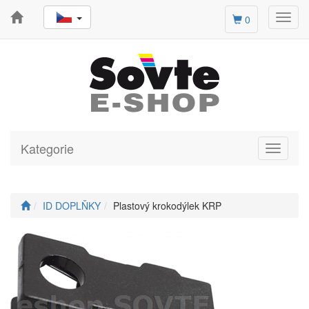
Toggl
0
navig
Kategorie
Toggle
navigati
ID DOPLŇKY
Plastový krokodýlek KRP