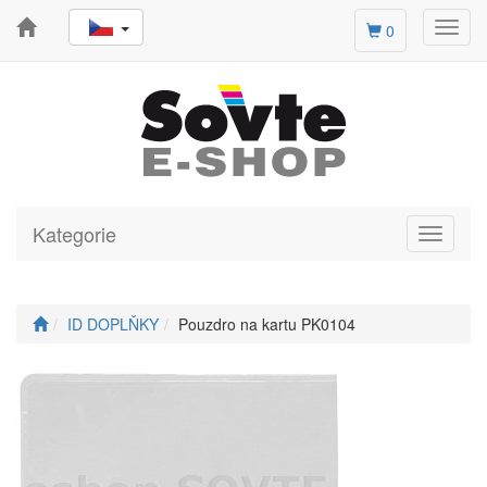
Toggl
0
navig
Kategorie
Toggle
navigati
ID DOPLŇKY
Pouzdro na kartu PK0104