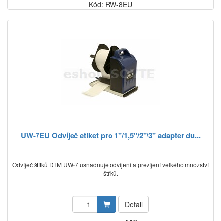
Kód: RW-8EU
UW-7EU Odvíječ etiket pro 1"/1,5"/2"/3" adapter du...
Odvíječ štítků DTM UW-7 usnadňuje odvíjení a převíjení velkého množství
štítků.
Detail