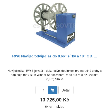
RW8 Navíječ/odvíječ až do 8.66’’ šířky a 10’’ OD, ...
Navíječ etiket RW-8 je vaším dokonalým doplňkem pro náročné úlohy a
doplňuje řadu DTM Winder Series v horní řadě pro role až 220 mm
(8,66") široké.
Detail
13 725,00 Kč
Externí sklad