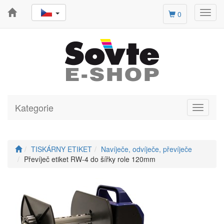
Toggl
0
navig
Kategorie
Toggle
navigati
TISKÁRNY ETIKET
Navíječe, odvíječe, převíječe
Převíječ etiket RW-4 do šířky role 120mm