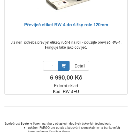
Převíječ etiket RW-4 do šířky role 120mm
Již není potřeba převíjet etikety ručně na roli - použijte převíječ RW-4.
Funguje také jako odvíječ.
Detail
6 990,00 Kč
Externí sklad
Kód: RW-4EU
Společnost
Sovte
je lídrem na trhu v oblastech dodávek tiskových technologií:
tiskáren FARGO pro potisk a kódování identifikačních a bankovních
karet, software CardFive Vision