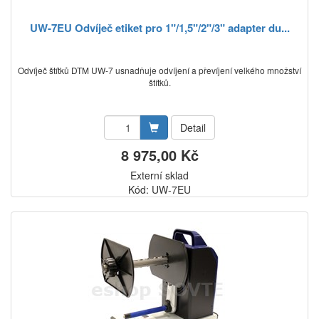
UW-7EU Odvíječ etiket pro 1"/1,5"/2"/3" adapter du...
Odvíječ štítků DTM UW-7 usnadňuje odvíjení a převíjení velkého množství
štítků.
Detail
8 975,00 Kč
Externí sklad
Kód: UW-7EU