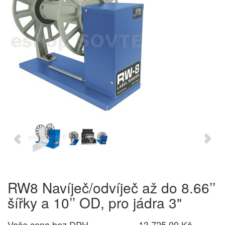
RW8 Navíječ/odvíječ až do 8.66’’
šířky a 10’’ OD, pro jádra 3"
Vaše cena bez DPH
13 725,00 Kč