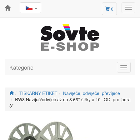
Toggl
0
navig
Kategorie
Toggle
navigati
TISKÁRNY ETIKET
Navíječe, odvíječe, převíječe
RW8 Navíječ/odvíječ až do 8.66’’ šířky a 10’’ OD, pro jádra
3"