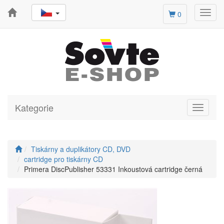
Toggl
0
navig
Kategorie
Toggle
navigati
Tiskárny a duplikátory CD, DVD
cartridge pro tiskárny CD
Primera DiscPublisher 53331 Inkoustová cartridge černá