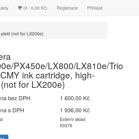
akty
(0 / 0,00 Kč)
Registrace
Přihlásit
ield (not for LX200e)
era
0e/PX450e/LX800/LX810e/Trio
CMY ink cartridge, high-
 (not for LX200e)
ena bez DPH
1 600,00 Kč
ena s DPH
1 936,00 Kč
st
Externí sklad
53376