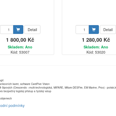
Detail
Detail
1 800,00 Kč
1 280,00 Kč
Skladem: Ano
Skladem: Ano
Kód: 53007
Kód: 53020
gií:
ankovních karet, software CardFive Vision
ně čipových (Crescendo –multi-technologická, MIFARE, Mifare-DESFire, EM Marine, Prox) - potisk
ro bezpečný logický přístup a fyzický vstup
ch objemech
odní podmínky