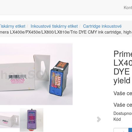
Kont
iskárny etiket
Inkoustové tiskárny etiket
Cartridge inkoustové
mera LX400e/PX450e/LX800/LX810e/Trio DYE CMY ink cartridge, high-y
Prim
LX40
DYE 
yield
Vaše c
Vaše c
Dostupno
Kód