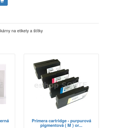
rny na etikety a štítky
černá
Primera cartridge - purpurová
pigmentová ( M ) or...