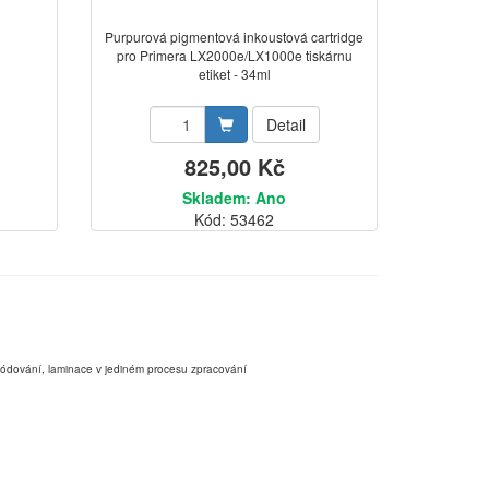
Purpurová pigmentová inkoustová cartridge
pro Primera LX2000e/LX1000e tiskárnu
etiket - 34ml
Detail
825,00 Kč
Skladem: Ano
Kód: 53462
,kódování, laminace v jediném procesu zpracování