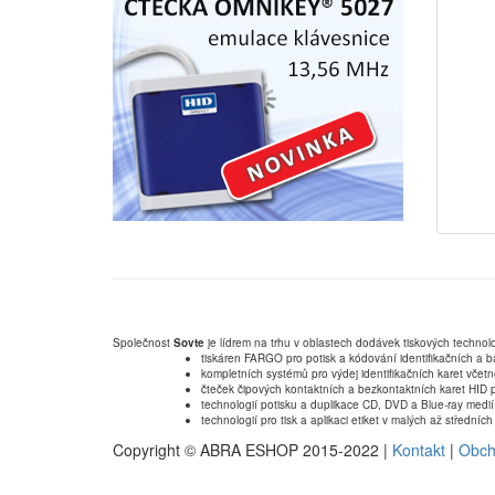
Společnost
Sovte
je lídrem na trhu v oblastech dodávek tiskových technolo
tiskáren FARGO pro potisk a kódování identifikačních a b
kompletních systémů pro výdej identifikačních karet včet
čteček čipových kontaktních a bezkontaktních karet HID p
technologií potisku a duplikace CD, DVD a Blue-ray medií
technologií pro tisk a aplikaci etiket v malých až střední
Copyright © ABRA ESHOP 2015-2022 |
Kontakt
|
Obch