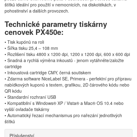
štítků ideální pro použití v nemocnicích, na diskotékách, v
pohostinství a dalších provozech.
Technické parametry tiskárny
cenovek PX450e:
• Tisk kupónů na roli
• Šířka tisku 25,4 – 108 mm
• Rozlišení tisku 4800 x 1200 dpi, 1200 x 1200 dpi, 600 x 600 dpi
• Snadná a rychlá výměna inkoustů - jenom vytáhněte/založte
cartridge
• Inkoustová cartridge CMY, černá soutiskem
• Zdarma software NiceLabel SE, Primera - perfektní pro přípravu
nabídkových kuponů s textem, grafikou, 2D čárového kódu nebo
QR kódu
• Standardní rozhraní USB
• Kompatibilní s Windows® XP / Vista® a Mac® OS 10.4 nebo
vyšší ovladače tiskárny
• Automatický řezací mechanismus pro nařezání jednotlivých
štítků
Příslušenství