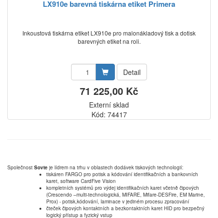
LX910e barevná tiskárna etiket Primera
Inkoustová tiskárna etiket LX910e pro malonákladový tisk a dotisk
barevných etiket na roli.
Detail
71 225,00 Kč
Externí sklad
Kód: 74417
Společnost
Sovte
je lídrem na trhu v oblastech dodávek tiskových technologií:
tiskáren FARGO pro potisk a kódování identifikačních a bankovních
karet, software CardFive Vision
kompletních systémů pro výdej identifikačních karet včetně čipových
(Crescendo –multi-technologická, MIFARE, Mifare-DESFire, EM Marine,
Prox) - potisk,kódování, laminace v jediném procesu zpracování
čteček čipových kontaktních a bezkontaktních karet HID pro bezpečný
logický přístup a fyzický vstup