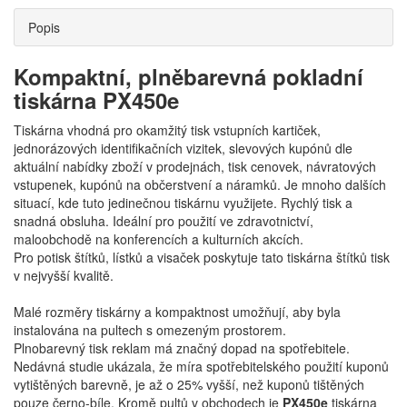
Popis
Kompaktní, plněbarevná pokladní
tiskárna PX450e
Tiskárna vhodná pro okamžitý tisk vstupních kartiček,
jednorázových identifikačních vizitek, slevových kupónů dle
aktuální nabídky zboží v prodejnách, tisk cenovek, návratových
vstupenek, kupónů na občerstvení a náramků. Je mnoho dalších
situací, kde tuto jedinečnou tiskárnu využijete. Rychlý tisk a
snadná obsluha. Ideální pro použití ve zdravotnictví,
maloobchodě na konferencích a kulturních akcích.
Pro potisk štítků, lístků a visaček poskytuje tato tiskárna štítků tisk
v nejvyšší kvalitě.
Malé rozměry tiskárny a kompaktnost umožňují, aby byla
instalována na pultech s omezeným prostorem.
Plnobarevný tisk reklam má značný dopad na spotřebitele.
Nedávná studie ukázala, že míra spotřebitelského použití kuponů
vytištěných barevně, je až o 25% vyšší, než kuponů tištěných
pouze černo-bíle. Kromě pultů v obchodech je
PX450e
tiskárna