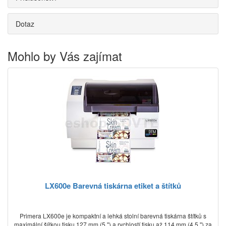
Dotaz
Mohlo by Vás zajímat
LX600e Barevná tiskárna etiket a štítků
Primera LX600e je kompaktní a lehká stolní barevná tiskárna štítků s
maximální šířkou tisku 127 mm (5 '') a rychlostí tisku až 114 mm (4,5 '') za