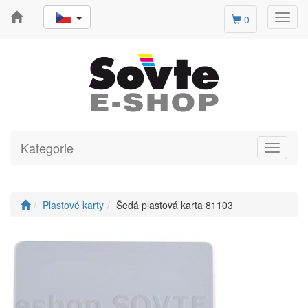
Toggl
0
navig
Kategorie
Toggle
navigati
Plastové karty
Šedá plastová karta 81103