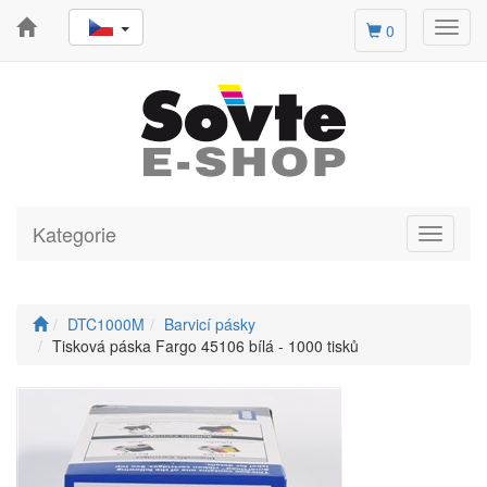
Toggl
0
navig
Kategorie
Toggle
navigati
DTC1000M
Barvicí pásky
Tisková páska Fargo 45106 bílá - 1000 tisků