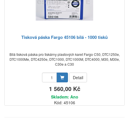
Tisková páska Fargo 45106 bílá - 1000 tisků
Bílá tisková páska pro tiskárny plastových karet Fargo C50, DTC1250e,
DTC1000Me, DTC4250e, DTC1000, DTC1000M, DTC4000, M30, M30e,
C30e a C30
Detail
1 560,00 Kč
Skladem: Ano
Kód: 45106