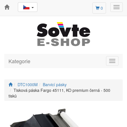
Toggl
0
navig
Kategorie
Toggle
navigati
DTC1000M
Barvicí pásky
Tisková páska Fargo 45111, KO premium černá - 500
tisků