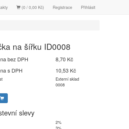
akty
(0 / 0,00 Kč)
Registrace
Přihlásit
čka na šířku ID0008
ena bez DPH
8,70 Kč
ena s DPH
10,53 Kč
st
Externí sklad
0008
tevní slevy
2%
3%