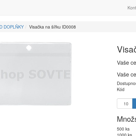
Kont
ID DOPLŇKY
Visačka na šířku ID0008
Visa
Vaše c
Vaše c
Dostupno
Kód
Množs
500 ks
1000 ks