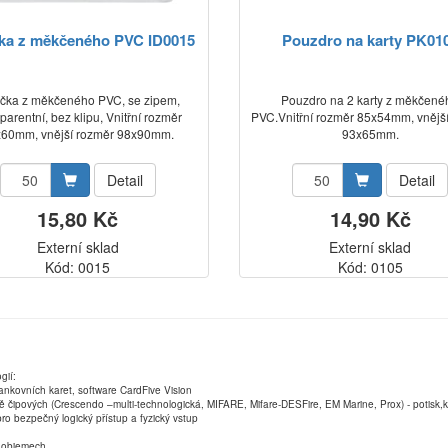
ka z měkčeného PVC ID0015
Pouzdro na karty PK01
čka z měkčeného PVC, se zipem,
Pouzdro na 2 karty z měkčené
parentní, bez klipu, Vnitřní rozměr
PVC.Vnitřní rozměr 85x54mm, vnějš
60mm, vnější rozměr 98x90mm.
93x65mm.
Detail
Detail
15,80 Kč
14,90 Kč
Externí sklad
Externí sklad
Kód: 0015
Kód: 0105
gií:
ankovních karet, software CardFive Vision
ně čipových (Crescendo –multi-technologická, MIFARE, Mifare-DESFire, EM Marine, Prox) - potisk
ro bezpečný logický přístup a fyzický vstup
ch objemech