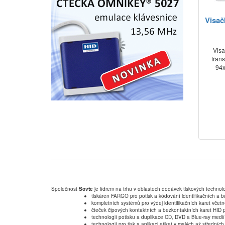
Visač
Visa
trans
94x
Společnost
Sovte
je lídrem na trhu v oblastech dodávek tiskových technolo
tiskáren FARGO pro potisk a kódování identifikačních a b
kompletních systémů pro výdej identifikačních karet včet
čteček čipových kontaktních a bezkontaktních karet HID p
technologií potisku a duplikace CD, DVD a Blue-ray medií
technologií pro tisk a aplikaci etiket v malých až střední