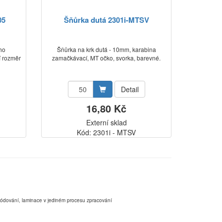
05
Šňůrka dutá 2301i-MTSV
ho
Šňůrka na krk dutá - 10mm, karabina
í rozměr
zamačkávací, MT očko, svorka, barevné.
Detail
16,80 Kč
Externí sklad
Kód: 2301i - MTSV
,kódování, laminace v jediném procesu zpracování