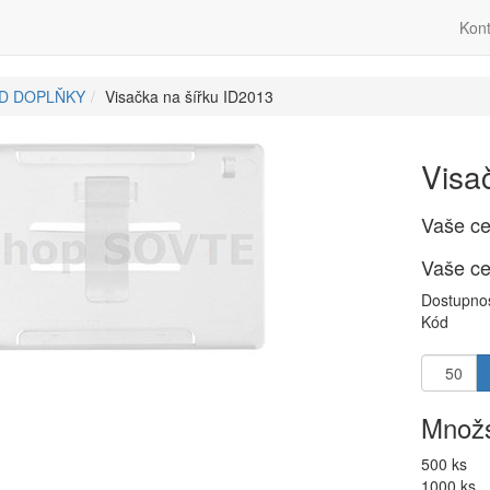
Kont
ID DOPLŇKY
Visačka na šířku ID2013
Visa
Vaše c
Vaše c
Dostupno
Kód
Množs
500 ks
1000 ks