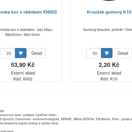
ovka kov s okénkem ID6002
Kroužek gumový K10
ovka kov s okénkem - bez klipu,
Gumový kroužek, průměr 10m
68x32mm / 68x10mm.
Detail
Detail
53,90 Kč
2,20 Kč
Externí sklad
Externí sklad
Kód: 6002
Kód: K10
gií:
ankovních karet, software CardFive Vision
ně čipových (Crescendo –multi-technologická, MIFARE, Mifare-DESFire, EM Marine, Prox) - potisk
ro bezpečný logický přístup a fyzický vstup
ch objemech