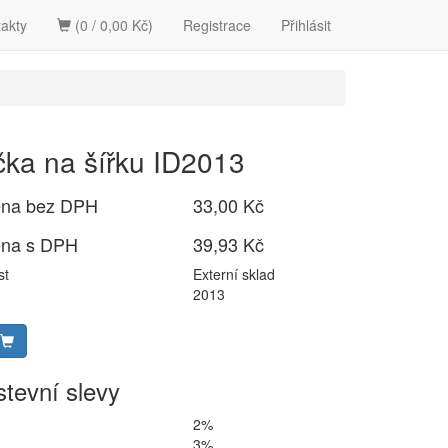
akty
(0 / 0,00 Kč)
Registrace
Přihlásit
čka na šířku ID2013
ena bez DPH
33,00 Kč
ena s DPH
39,93 Kč
st
Externí sklad
2013
tevní slevy
2%
3%