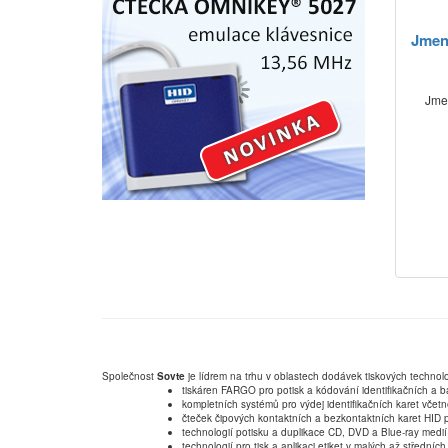
Jmen
Jmen
Společnost
Sovte
je lídrem na trhu v oblastech dodávek tiskových technolo
tiskáren FARGO pro potisk a kódování identifikačních a b
kompletních systémů pro výdej identifikačních karet včet
čteček čipových kontaktních a bezkontaktních karet HID p
technologií potisku a duplikace CD, DVD a Blue-ray medií
technologií pro tisk a aplikaci etiket v malých až střední