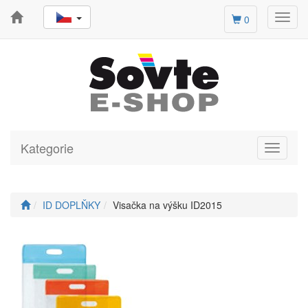
Toggl
0
navig
Kategorie
Toggle
navigati
ID DOPLŇKY
Visačka na výšku ID2015