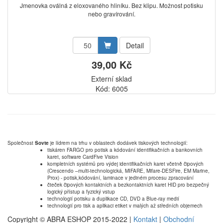
Jmenovka oválná z eloxovaného hliníku. Bez klipu. Možnost potisku
nebo gravírování.
Detail
39,00 Kč
Externí sklad
Kód: 6005
Společnost
Sovte
je lídrem na trhu v oblastech dodávek tiskových technologií:
tiskáren FARGO pro potisk a kódování identifikačních a bankovních
karet, software CardFive Vision
kompletních systémů pro výdej identifikačních karet včetně čipových
(Crescendo –multi-technologická, MIFARE, Mifare-DESFire, EM Marine,
Prox) - potisk,kódování, laminace v jediném procesu zpracování
čteček čipových kontaktních a bezkontaktních karet HID pro bezpečný
logický přístup a fyzický vstup
technologií potisku a duplikace CD, DVD a Blue-ray medií
technologií pro tisk a aplikaci etiket v malých až středních objemech
Copyright © ABRA ESHOP 2015-2022 |
Kontakt
|
Obchodní