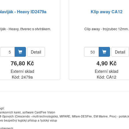
Naviják - Heavy ID2479a
Klip away CA12
iják - Heavy, čtverec s otvírákem.
Clip away - trojzubec 12mm.
Detail
Detail
76,80 Kč
4,90 Kč
Externí sklad
Externí sklad
Kód: 2479a
Kód: CA12
gií:
ankovních karet, software CardFive Vision
ně čipových (Crescendo –multi-technologická, MIFARE, Mifare-DESFire, EM Marine, Prox) - potisk
ro bezpečný logický přístup a fyzický vstup
ch objemech