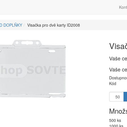
Kont
ID DOPLŇKY
Visačka pro dvě karty ID2008
Visa
Vaše c
Vaše c
Dostupno
Kód
Množs
500 ks
1000 ks