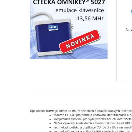
Nav
Společnost
Sovte
je lídrem na trhu v oblastech dodávek tiskových technolo
tiskáren FARGO pro potisk a kódování identifikačních a b
kompletních systémů pro výdej identifikačních karet včet
čteček čipových kontaktních a bezkontaktních karet HID p
technologií potisku a duplikace CD, DVD a Blue-ray medií
technologií pro tisk a aplikaci etiket v malých až střední