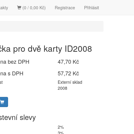
akty
(0 / 0,00 Kč)
Registrace
Přihlásit
čka pro dvě karty ID2008
ena bez DPH
47,70 Kč
ena s DPH
57,72 Kč
st
Externí sklad
2008
tevní slevy
2%
3%