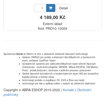
Detail
4 189,00 Kč
Externí sklad
Kód: PRO10-10009
Společnost
Sovte
je lídrem na trhu v oblastech dodávek tiskových technologií:
tiskáren FARGO pro potisk a kódování identifikačních a bankovních
karet, software CardFive Vision
kompletních systémů pro výdej identifikačních karet včetně čipových
(Crescendo –multi-technologická, MIFARE, Mifare-DESFire, EM Marine,
Prox) - potisk,kódování, laminace v jediném procesu zpracování
čteček čipových kontaktních a bezkontaktních karet HID pro bezpečný
logický přístup a fyzický vstup
technologií potisku a duplikace CD, DVD a Blue-ray medií
technologií pro tisk a aplikaci etiket v malých až středních objemech
Copyright © ABRA ESHOP 2015-2022 |
Kontakt
|
Obchodní
podmínky