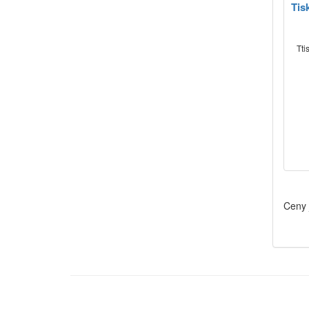
Tis
Tti
Ceny 