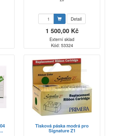
Detail
1 500,00 Kč
Externí sklad
Kód: 53324
304
Tisková páska modrá pro
..
Signature Z1