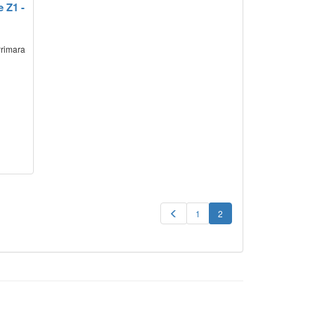
 Z1 -
Primara
1
2