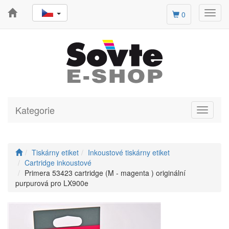
Toggl
0
navig
Kategorie
Toggle
navigati
Tiskárny etiket
Inkoustové tiskárny etiket
Cartridge inkoustové
Primera 53423 cartridge (M - magenta ) originální
purpurová pro LX900e