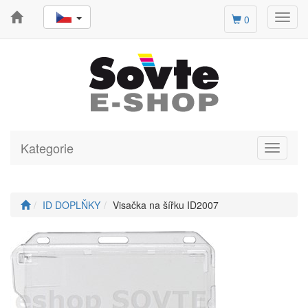
Toggl
0
navig
Kategorie
Toggle
navigati
ID DOPLŇKY
Visačka na šířku ID2007