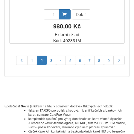
Detail
980,00 Kč
Externí sklad
Kód: 402361M
1
2
3
4
5
6
7
8
9
Společnost
Sovte
je lídrem na trhu v oblastech dodávek tiskových technologií:
tiskáren FARGO pro potisk a kódování identifikačních a bankovních
karet, software CardFive Vision
kompletních systémů pro výdej identifikačních karet včetně čipových
(Crescendo –multi-technologická, MIFARE, Mifare-DESFire, EM Marine,
Prox) - potisk,kódování, laminace v jediném procesu zpracování
čteček čipových kontaktních a bezkontaktních karet HID pro bezpečný