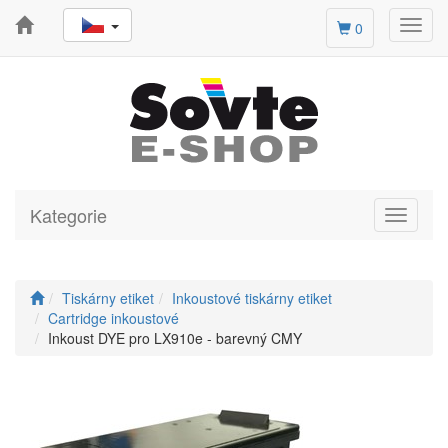
Toggl
0
navig
Kategorie
Toggle
navigati
Tiskárny etiket
Inkoustové tiskárny etiket
Cartridge inkoustové
Inkoust DYE pro LX910e - barevný CMY